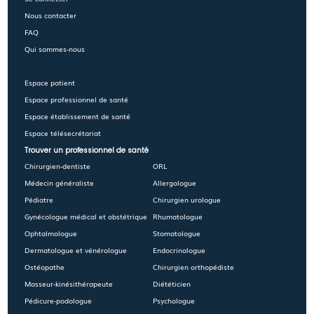
Nous contacter
FAQ
Qui sommes-nous
Espace patient
Espace professionnel de santé
Espace établissement de santé
Espace télésecrétariat
Trouver un professionnel de santé
Chirurgien-dentiste
ORL
Médecin généraliste
Allergologue
Pédiatre
Chirurgien urologue
Gynécologue médical et obstétrique
Rhumatologue
Ophtalmologue
Stomatologue
Dermatologue et vénérologue
Endocrinologue
Ostéopathe
Chirurgien orthopédiste
Masseur-kinésithérapeute
Diététicien
Pédicure-podologue
Psychologue