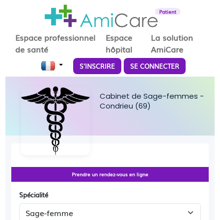
Patient
Espace professionnel
Espace
La solution
de santé
hôpital
AmiCare
S'INSCRIRE
SE CONNECTER
Cabinet de Sage-femmes -
Condrieu (69)
Prendre un rendez-vous en ligne
Spécialité