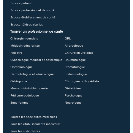
Espace patient
Espace professionnel de santé
Espace établissement de santé
Espace télésecrétariat
Trouver un professionnel de santé
Chirurgien-dentiste
ORL
Médecin généraliste
Allergologue
Pédiatre
Chirurgien urologue
Gynécologue médical et obstétrique
Rhumatologue
Ophtalmologue
Stomatologue
Dermatologue et vénérologue
Endocrinologue
Ostéopathe
Chirurgien orthopédiste
Masseur-kinésithérapeute
Diététicien
Pédicure-podologue
Psychologue
Sage-femme
Neurologue
Toutes les spécialités médicales
Tous les établissements médicaux
Tous les spécialistes