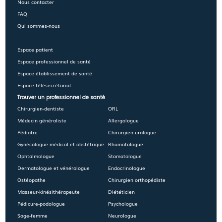
Nous contacter
FAQ
Qui sommes-nous
Espace patient
Espace professionnel de santé
Espace établissement de santé
Espace télésecrétariat
Trouver un professionnel de santé
Chirurgien-dentiste
ORL
Médecin généraliste
Allergologue
Pédiatre
Chirurgien urologue
Gynécologue médical et obstétrique
Rhumatologue
Ophtalmologue
Stomatologue
Dermatologue et vénérologue
Endocrinologue
Ostéopathe
Chirurgien orthopédiste
Masseur-kinésithérapeute
Diététicien
Pédicure-podologue
Psychologue
Sage-femme
Neurologue