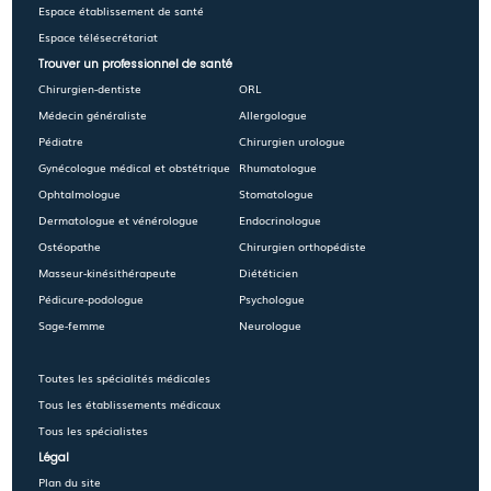
Espace établissement de santé
Espace télésecrétariat
Trouver un professionnel de santé
Chirurgien-dentiste
ORL
Médecin généraliste
Allergologue
Pédiatre
Chirurgien urologue
Gynécologue médical et obstétrique
Rhumatologue
Ophtalmologue
Stomatologue
Dermatologue et vénérologue
Endocrinologue
Ostéopathe
Chirurgien orthopédiste
Masseur-kinésithérapeute
Diététicien
Pédicure-podologue
Psychologue
Sage-femme
Neurologue
Toutes les spécialités médicales
Tous les établissements médicaux
Tous les spécialistes
Légal
Plan du site