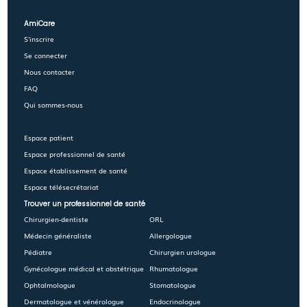
AmiCare
S'inscrire
Se connecter
Nous contacter
FAQ
Qui sommes-nous
Espace patient
Espace professionnel de santé
Espace établissement de santé
Espace télésecrétariat
Trouver un professionnel de santé
Chirurgien-dentiste
ORL
Médecin généraliste
Allergologue
Pédiatre
Chirurgien urologue
Gynécologue médical et obstétrique
Rhumatologue
Ophtalmologue
Stomatologue
Dermatologue et vénérologue
Endocrinologue