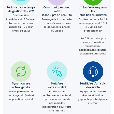
Réduisez votre temps
Communiquez avec
Un tarif unique parmi
de gestion des RDV
votre
les
Confirmation
réseau pro en sécurité
plus bas du marché
immédiate du RDV avec
Messagerie instantanée
Profitez de notre forfait
votre patient ou encore
(tchat) sécurisée; envoi
sans engagement à 18€
rappel du RDV (par
de documents, photos
TTC /mois par
email ou SMS)
ou vidéos
professionnel*
* forfait 'tout compris':
licence, formation,
maintenance,
hébergement sécurisé,
assistance utilisateur
Synchronisez
Maitrîsez
Bénéficiez d'un suivi
votre agenda
votre visibilité
de qualité
Accès permanent à
Profitez d'un
Equipe dédiée à votre
votre agenda (web et
référencement naturel
écoute et hotline
application mobile)
optimisé ainsi que de
joignable par téléphone
nos modules
et email
d'intégration pour votre
site internet