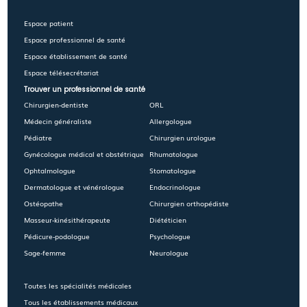
Espace patient
Espace professionnel de santé
Espace établissement de santé
Espace télésecrétariat
Trouver un professionnel de santé
Chirurgien-dentiste
ORL
Médecin généraliste
Allergologue
Pédiatre
Chirurgien urologue
Gynécologue médical et obstétrique
Rhumatologue
Ophtalmologue
Stomatologue
Dermatologue et vénérologue
Endocrinologue
Ostéopathe
Chirurgien orthopédiste
Masseur-kinésithérapeute
Diététicien
Pédicure-podologue
Psychologue
Sage-femme
Neurologue
Toutes les spécialités médicales
Tous les établissements médicaux