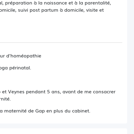
l, préparation à la naissance et à la parentalité,
icile, suivi post partum à domicile, visite et
périnée, consultation d'allaitement.
eur d'homéopathie
oga périnatal.
Gap et Veynes pendant 5 ans, avant de me consacrer
nité.
la maternité de Gap en plus du cabinet.