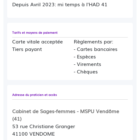
prévention, consultation de contraception. Le suivi
Depuis Avril 2023: mi temps à l'HAD 41
échographique sera effectué en dehors du cabinet.
Nous sommes 5 sages-femmes conventionnées. En mon
absence, mes collègues sont présentes.
Tarifs et moyens de paiement
Carte vitale acceptée
Règlements par:
Tiers payant
- Cartes bancaires
- Espèces
- Virements
- Chèques
Adresse du praticien et accès
Cabinet de Sages-femmes - MSPU Vendôme
(41)
53 rue Christiane Granger
41100 VENDOME