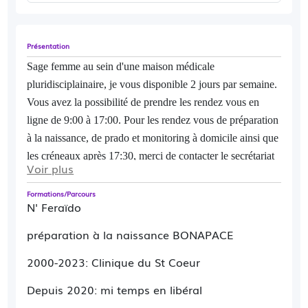
Présentation
Sage femme au sein d'une maison médicale
pluridisciplainaire, je vous disponible 2 jours par semaine.
Vous avez la p
ossibilité de prendre les rendez vous en
ligne de 9:00 à 17:00. Pour les rendez vous de préparation
à la naissance, de prado et monitoring à domicile ainsi que
les créneaux après 17:30, merci de contacter le secrétariat
Voir plus
au 02.54.73.10.02
Formations/Parcours
Je vous accueille pour votre suivi de grossesse, monitoring
N' Feraïdo
de surveillance, entretien prénatal, préparation à la
préparation à la naissance BONAPACE
naissance et à la parentalité méthode BONAPACE, N'
Feraïdo, accompagnement du retour à domicile en post
2000-2023: Clinique du St Coeur
natal, suivi de croissance post natal, consultation post
Depuis 2020: mi temps en libéral
natale, rééducation périnéale, suivi gynécologique de