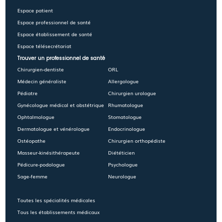
Espace patient
Espace professionnel de santé
Espace établissement de santé
Espace télésecrétariat
Trouver un professionnel de santé
Chirurgien-dentiste
ORL
Médecin généraliste
Allergologue
Pédiatre
Chirurgien urologue
Gynécologue médical et obstétrique
Rhumatologue
Ophtalmologue
Stomatologue
Dermatologue et vénérologue
Endocrinologue
Ostéopathe
Chirurgien orthopédiste
Masseur-kinésithérapeute
Diététicien
Pédicure-podologue
Psychologue
Sage-femme
Neurologue
Toutes les spécialités médicales
Tous les établissements médicaux