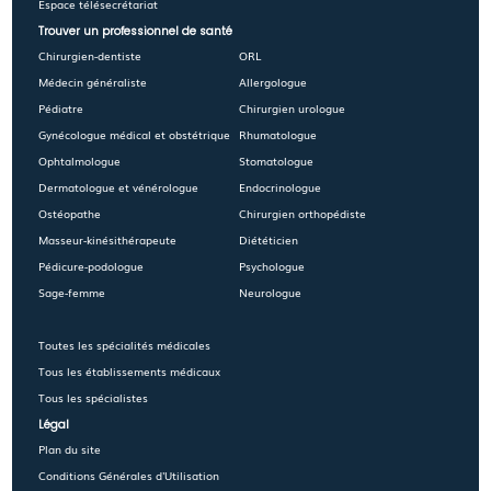
Espace télésecrétariat
Trouver un professionnel de santé
Chirurgien-dentiste
ORL
Médecin généraliste
Allergologue
Pédiatre
Chirurgien urologue
Gynécologue médical et obstétrique
Rhumatologue
Ophtalmologue
Stomatologue
Dermatologue et vénérologue
Endocrinologue
Ostéopathe
Chirurgien orthopédiste
Masseur-kinésithérapeute
Diététicien
Pédicure-podologue
Psychologue
Sage-femme
Neurologue
Toutes les spécialités médicales
Tous les établissements médicaux
Tous les spécialistes
Légal
Plan du site
Conditions Générales d'Utilisation