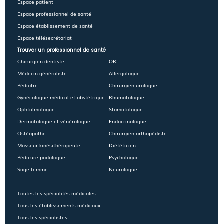
Espace patient
Espace professionnel de santé
Espace établissement de santé
Espace télésecrétariat
Trouver un professionnel de santé
Chirurgien-dentiste
ORL
Médecin généraliste
Allergologue
Pédiatre
Chirurgien urologue
Gynécologue médical et obstétrique
Rhumatologue
Ophtalmologue
Stomatologue
Dermatologue et vénérologue
Endocrinologue
Ostéopathe
Chirurgien orthopédiste
Masseur-kinésithérapeute
Diététicien
Pédicure-podologue
Psychologue
Sage-femme
Neurologue
Toutes les spécialités médicales
Tous les établissements médicaux
Tous les spécialistes