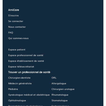
AmiCare
S'inscrire
Se connecter
Nous contacter
FAQ
Qui sommes-nous
Espace patient
Espace professionnel de santé
Espace établissement de santé
Espace télésecrétariat
Trouver un professionnel de santé
Chirurgien-dentiste
ORL
Médecin généraliste
Allergologue
Pédiatre
Chirurgien urologue
Gynécologue médical et obstétrique
Rhumatologue
Ophtalmologue
Stomatologue
Dermatologue et vénérologue
Endocrinologue