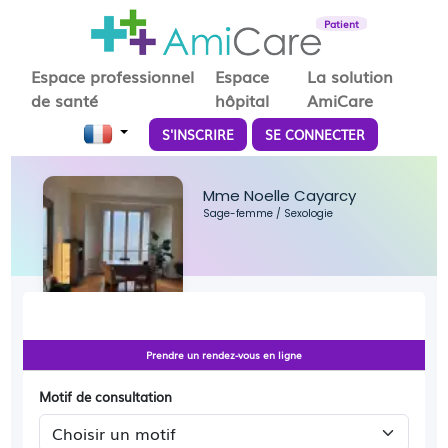
Patient
Espace professionnel
Espace
La solution
de santé
hôpital
AmiCare
S'INSCRIRE
SE CONNECTER
Mme Noelle Cayarcy
Sage-femme
/
Sexologie
Prendre un rendez-vous en ligne
Motif de consultation