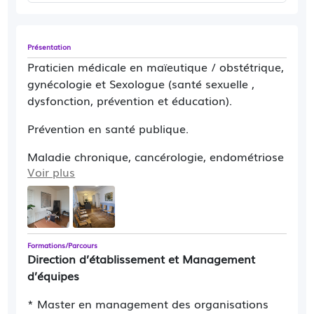
Présentation
Praticien médicale en maïeutique / obstétrique,
gynécologie et Sexologue (santé sexuelle ,
dysfonction, prévention et éducation).
Prévention en santé publique.
Maladie chronique, cancérologie, endométriose
Voir plus
et handicap.
Accompagnements spécifiques :
Dans le cadre de la prévention et de la
Formations/Parcours
promotion de la santé, une prise en charge
Direction d’établissement et Management
médicale et sociale, réfléchie en amont des
d’équipes
situations, sera mis en place pour une
coordination du parcours de soins de la mère
* Master en management des organisations