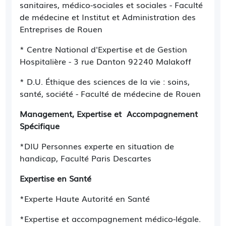
et de l'enfant, de l'adolescent et des adultes.
sanitaires, médico-sociales et sociales - Faculté
de médecine et Institut et Administration des
Ce parcours coordonné permettra de faciliter
Entreprises de Rouen
l’accès aux soins auprès des autres
professionnels de santé, des établissements et
* Centre National d'Expertise et de Gestion
des institutions, que le patient soit en situation
Hospitalière - 3 rue Danton 92240 Malakoff
de handicap ou pas.
* D.U. Éthique des sciences de la vie : soins,
Parentalité, projet de naissance, préparation à
santé, société - Faculté de médecine de Rouen
la naissance et deuil périnatal : un
Management, Expertise et Accompagnement
accompagnement personnalisé en étroite
Spécifique
collaboration avec une équipe pluridisciplinaire.
*DIU Personnes experte en situation de
handicap, Faculté Paris Descartes
Expertise en Santé
*Experte Haute Autorité en Santé
*Expertise et accompagnement médico-légale.