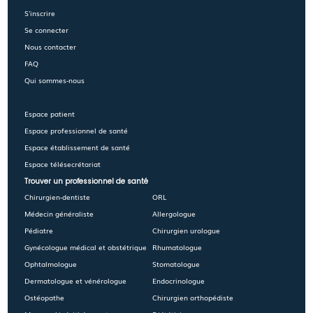
S'inscrire
Se connecter
Nous contacter
FAQ
Qui sommes-nous
Espace patient
Espace professionnel de santé
Espace établissement de santé
Espace télésecrétariat
Trouver un professionnel de santé
Chirurgien-dentiste
ORL
Médecin généraliste
Allergologue
Pédiatre
Chirurgien urologue
Gynécologue médical et obstétrique
Rhumatologue
Ophtalmologue
Stomatologue
Dermatologue et vénérologue
Endocrinologue
Ostéopathe
Chirurgien orthopédiste