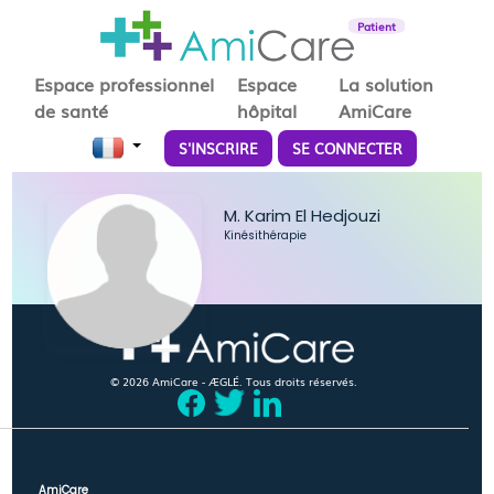
Patient
Espace professionnel
Espace
La solution
de santé
hôpital
AmiCare
S'INSCRIRE
SE CONNECTER
M. Karim El Hedjouzi
Kinésithérapie
© 2026 AmiCare - ÆGLÉ. Tous droits réservés.
AmiCare