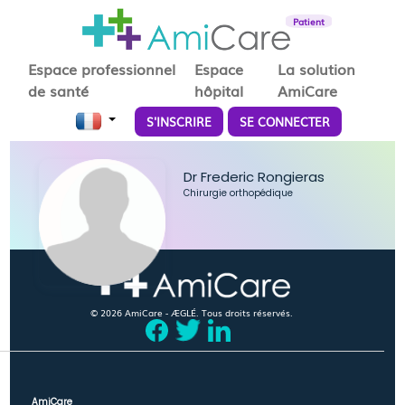
Patient
Espace professionnel
Espace
La solution
de santé
hôpital
AmiCare
S'INSCRIRE
SE CONNECTER
Dr Frederic Rongieras
Chirurgie orthopédique
© 2026 AmiCare - ÆGLÉ. Tous droits réservés.
AmiCare