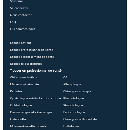
S'inscrire
Se connecter
Nous contacter
FAQ
Qui sommes-nous
Espace patient
Espace professionnel de santé
Espace établissement de santé
Espace télésecrétariat
Trouver un professionnel de santé
Chirurgien-dentiste
ORL
Médecin généraliste
Allergologue
Pédiatre
Chirurgien urologue
Gynécologue médical et obstétrique
Rhumatologue
Ophtalmologue
Stomatologue
Dermatologue et vénérologue
Endocrinologue
Ostéopathe
Chirurgien orthopédiste
Masseur-kinésithérapeute
Diététicien