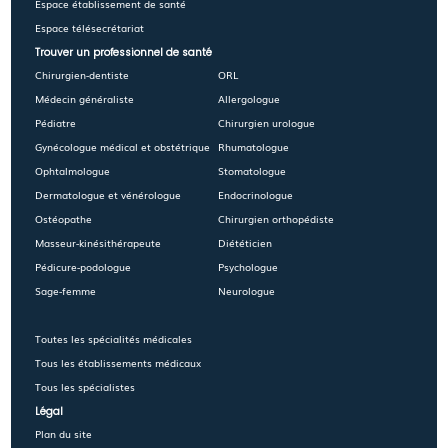
Espace établissement de santé
Espace télésecrétariat
Trouver un professionnel de santé
Chirurgien-dentiste
ORL
Médecin généraliste
Allergologue
Pédiatre
Chirurgien urologue
Gynécologue médical et obstétrique
Rhumatologue
Ophtalmologue
Stomatologue
Dermatologue et vénérologue
Endocrinologue
Ostéopathe
Chirurgien orthopédiste
Masseur-kinésithérapeute
Diététicien
Pédicure-podologue
Psychologue
Sage-femme
Neurologue
Toutes les spécialités médicales
Tous les établissements médicaux
Tous les spécialistes
Légal
Plan du site