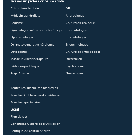
Trouver un professionnel de santé
Chirurgien-dentiste
ORL
Médecin généraliste
Allergologue
Pédiatre
Chirurgien urologue
Gynécologue médical et obstétrique
Rhumatologue
Ophtalmologue
Stomatologue
Dermatologue et vénérologue
Endocrinologue
Ostéopathe
Chirurgien orthopédiste
Masseur-kinésithérapeute
Diététicien
Pédicure-podologue
Psychologue
Sage-femme
Neurologue
Toutes les spécialités médicales
Tous les établissements médicaux
Tous les spécialistes
Légal
Plan du site
Conditions Générales d'Utilisation
Politique de confidentialité