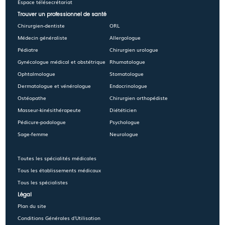
Espace télésecrétariat
Trouver un professionnel de santé
Chirurgien-dentiste
ORL
Médecin généraliste
Allergologue
Pédiatre
Chirurgien urologue
Gynécologue médical et obstétrique
Rhumatologue
Ophtalmologue
Stomatologue
Dermatologue et vénérologue
Endocrinologue
Ostéopathe
Chirurgien orthopédiste
Masseur-kinésithérapeute
Diététicien
Pédicure-podologue
Psychologue
Sage-femme
Neurologue
Toutes les spécialités médicales
Tous les établissements médicaux
Tous les spécialistes
Légal
Plan du site
Conditions Générales d'Utilisation