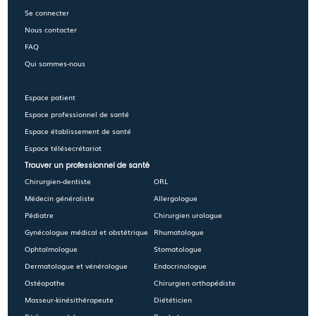
Se connecter
Nous contacter
FAQ
Qui sommes-nous
Espace patient
Espace professionnel de santé
Espace établissement de santé
Espace télésecrétariat
Trouver un professionnel de santé
Chirurgien-dentiste
ORL
Médecin généraliste
Allergologue
Pédiatre
Chirurgien urologue
Gynécologue médical et obstétrique
Rhumatologue
Ophtalmologue
Stomatologue
Dermatologue et vénérologue
Endocrinologue
Ostéopathe
Chirurgien orthopédiste
Masseur-kinésithérapeute
Diététicien