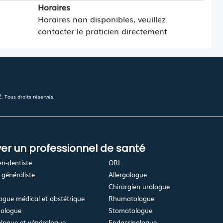
Horaires
Horaires non disponibles, veuillez
contacter le praticien directement
 Tous droits réservés.
er un professionnel de santé
en-dentiste
ORL
généraliste
Allergologue
Chirurgien urologue
gue médical et obstétrique
Rhumatologue
ologue
Stomatologue
logue et vénérologue
Endocrinologue