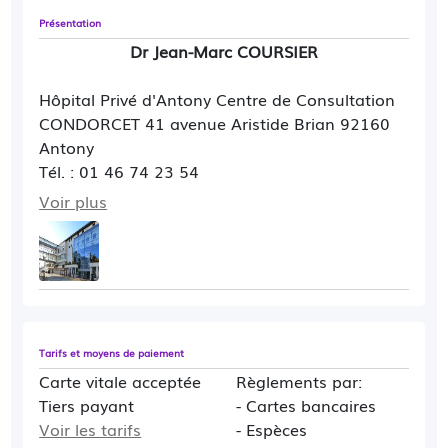
Présentation
Dr Jean-Marc COURSIER
Hôpital Privé d'Antony Centre de Consultation
CONDORCET 41 avenue Aristide Brian 92160
Antony
Tél. : 01 46 74 23 54
Horaires d'ouverture du secrétariat : Lundi à
Voir plus
vendredi : 9h - 19h
Prendre RDV avec le Dr COURSIER
Ma page de présentation
Tarifs et moyens de paiement
Carte vitale acceptée
Règlements par:
Tiers payant
- Cartes bancaires
Voir les tarifs
- Espèces