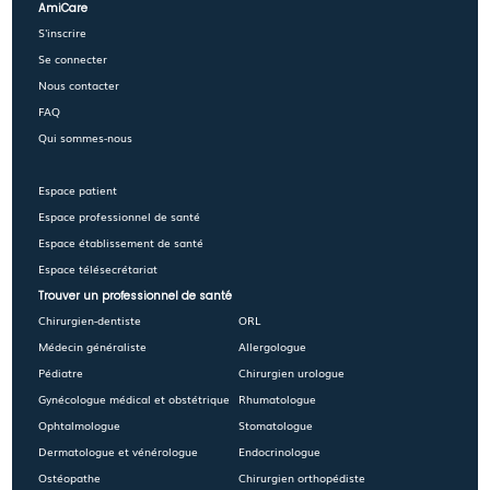
AmiCare
S'inscrire
Se connecter
Nous contacter
FAQ
Qui sommes-nous
Espace patient
Espace professionnel de santé
Espace établissement de santé
Espace télésecrétariat
Trouver un professionnel de santé
Chirurgien-dentiste
ORL
Médecin généraliste
Allergologue
Pédiatre
Chirurgien urologue
Gynécologue médical et obstétrique
Rhumatologue
Ophtalmologue
Stomatologue
Dermatologue et vénérologue
Endocrinologue
Ostéopathe
Chirurgien orthopédiste