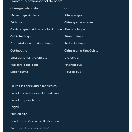
Trouver un professionnel de santé
Chirurgien-dentiste
ORL
Médecin généraliste
Allergologue
Pédiatre
Chirurgien urologue
Gynécologue médical et obstétrique
Rhumatologue
Ophtalmologue
Stomatologue
Dermatologue et vénérologue
Endocrinologue
Ostéopathe
Chirurgien orthopédiste
Masseur-kinésithérapeute
Diététicien
Pédicure-podologue
Psychologue
Sage-femme
Neurologue
Toutes les spécialités médicales
Tous les établissements médicaux
Tous les spécialistes
Légal
Plan du site
Conditions Générales d'Utilisation
Politique de confidentialité