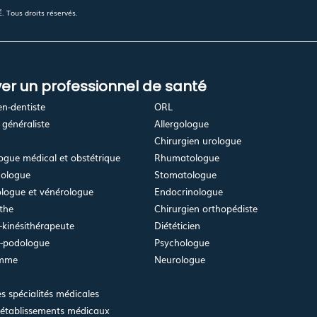
 Tous droits réservés.
er un professionnel de santé
en-dentiste
ORL
généraliste
Allergologue
Chirurgien urologue
gue médical et obstétrique
Rhumatologue
ologue
Stomatologue
logue et vénérologue
Endocrinologue
the
Chirurgien orthopédiste
kinésithérapeute
Diététicien
e-podologue
Psychologue
emme
Neurologue
es spécialités médicales
 établissements médicaux