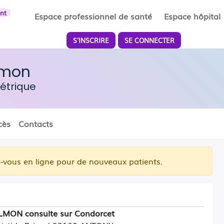
ent
Espace professionnel de santé
Espace hôpital
S'INSCRIRE
SE CONNECTER
lmon
étrique
cès
Contacts
-vous en ligne pour de nouveaux patients.
DALMON
consulte sur Condorcet