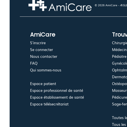
© 2026 AmiCare - ÆGLÉ.
AmiCare
Trouv
S'inscrire
Chirurgi
Se connecter
Médecin 
Nous contacter
Pédiatre
FAQ
Gynécolo
Qui sommes-nous
Ophtalm
Dermato
Espace patient
Ostéopa
Espace professionnel de santé
Masseur-
Espace établissement de santé
Pédicur
Espace télésecrétariat
Sage-f
Toutes l
Tous les