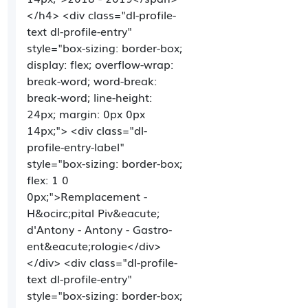
</h4> <div class="dl-profile-
text dl-profile-entry"
style="box-sizing: border-box;
display: flex; overflow-wrap:
break-word; word-break:
break-word; line-height:
24px; margin: 0px 0px
14px;"> <div class="dl-
profile-entry-label"
style="box-sizing: border-box;
flex: 1 0
0px;">Remplacement -
H&ocirc;pital Piv&eacute;
d'Antony - Antony - Gastro-
ent&eacute;rologie</div>
</div> <div class="dl-profile-
text dl-profile-entry"
style="box-sizing: border-box;