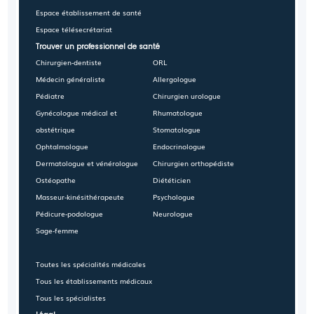
Espace établissement de santé
Espace télésecrétariat
Trouver un professionnel de santé
Chirurgien-dentiste
ORL
Médecin généraliste
Allergologue
Pédiatre
Chirurgien urologue
Gynécologue médical et
Rhumatologue
obstétrique
Stomatologue
Ophtalmologue
Endocrinologue
Dermatologue et vénérologue
Chirurgien orthopédiste
Ostéopathe
Diététicien
Masseur-kinésithérapeute
Psychologue
Pédicure-podologue
Neurologue
Sage-femme
Toutes les spécialités médicales
Tous les établissements médicaux
Tous les spécialistes