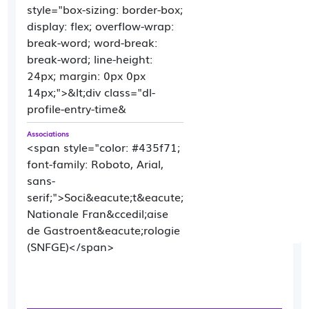
style="box-sizing: border-box;
display: flex; overflow-wrap:
break-word; word-break:
break-word; line-height:
24px; margin: 0px 0px
14px;">&lt;div class="dl-
profile-entry-time&
Associations
<span style="color: #435f71;
font-family: Roboto, Arial,
sans-
serif;">Soci&eacute;t&eacute;
Nationale Fran&ccedil;aise
de Gastroent&eacute;rologie
(SNFGE)</span>