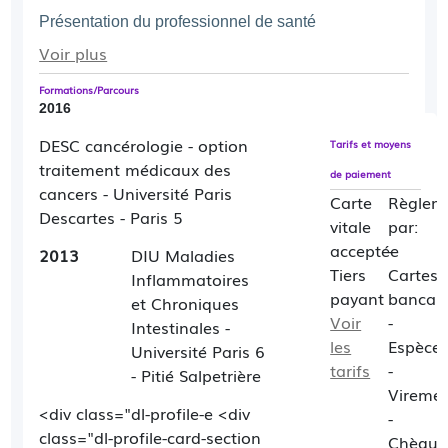
Présentation du professionnel de santé
Voir plus
Le gastro-entérologue est le spécialiste des 
organes du tube digestif (œsophage, estomac, 
Formations/Parcours
2016
intestin, etc.). En tant qu'hépatologue, il est aussi 
spécialiste du foie, des voies biliaires et du 
DESC cancérologie - option
Tarifs et moyens
pancréas. Il prend notamment en charge les 
traitement médicaux des
de paiement
douleurs persistantes au ventre ainsi que les 
cancers - Université Paris
Carte
Règlem
Descartes - Paris 5
occlusions intestinales et les pathologies du foie 
vitale
par:
(calculs biliaires, hépatites B et C, cirrhoses).
acceptée
-
2013
DIU Maladies
Tiers
Cartes
Inflammatoires
payant
bancair
et Chroniques
Voir
-
Intestinales -
les
Espèce
Université Paris 6
tarifs
-
- Pitié Salpetrière
Vireme
<div class="dl-profile-e <div
-
class="dl-profile-card-section
Chèque