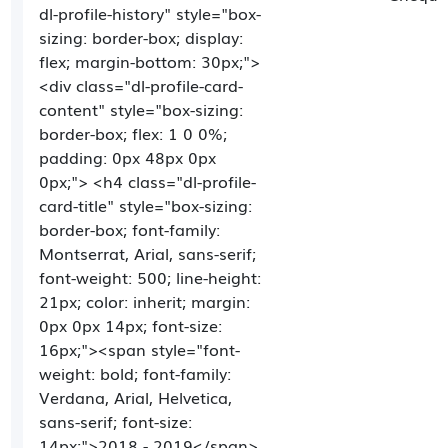
dl-profile-history" style="box-
sizing: border-box; display:
flex; margin-bottom: 30px;">
<div class="dl-profile-card-
content" style="box-sizing:
border-box; flex: 1 0 0%;
padding: 0px 48px 0px
0px;"> <h4 class="dl-profile-
card-title" style="box-sizing:
border-box; font-family:
Montserrat, Arial, sans-serif;
font-weight: 500; line-height:
21px; color: inherit; margin:
0px 0px 14px; font-size:
16px;"><span style="font-
weight: bold; font-family:
Verdana, Arial, Helvetica,
sans-serif; font-size:
14px;">2018 - 2019</span>