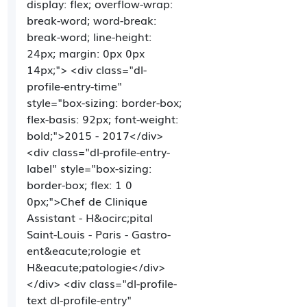
display: flex; overflow-wrap:
break-word; word-break:
break-word; line-height:
24px; margin: 0px 0px
14px;"> <div class="dl-
profile-entry-time"
style="box-sizing: border-box;
flex-basis: 92px; font-weight:
bold;">2015 - 2017</div>
<div class="dl-profile-entry-
label" style="box-sizing:
border-box; flex: 1 0
0px;">Chef de Clinique
Assistant - H&ocirc;pital
Saint-Louis - Paris - Gastro-
ent&eacute;rologie et
H&eacute;patologie</div>
</div> <div class="dl-profile-
text dl-profile-entry"