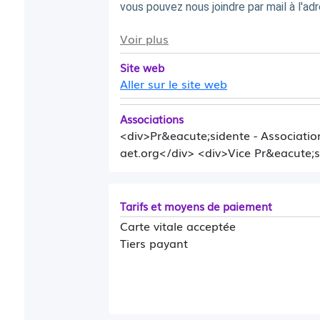
vous pouvez nous joindre par mail à l'
Voir plus
Endocrinologue pour Adultes-Enfan
Lieu de consultation : Condorcet, 4
Site web
ANTONY
Aller sur le site web
Secrétariat: 01.46.74.44.33
Associations
<div>Pr&eacute;sidente - Associati
Prendre RDV
aet.org</div> <div>Vice Pr&eacute;s
Plus d'informations...
L'Hôpital Privé d'Antony
Tarifs et moyens de paiement
Carte vitale acceptée
Tiers payant