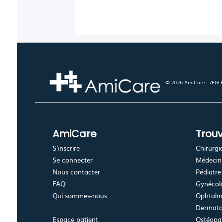
© 2026 AmiCare - ÆGLÉ.
AmiCare
Trouv
S'inscrire
Chirurgi
Se connecter
Médecin 
Nous contacter
Pédiatre
FAQ
Gynécolo
Qui sommes-nous
Ophtalm
Dermato
Espace patient
Ostéopa