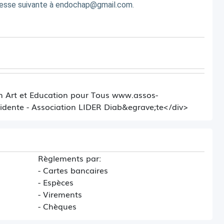
adresse suivante à endochap@gmail.com.
ts
1 avenue Aristide Briand - 2ème étage 92160
on Art et Education pour Tous www.assos-
idente - Association LIDER Diab&egrave;te</div>
Règlements par:
- Cartes bancaires
- Espèces
- Virements
- Chèques