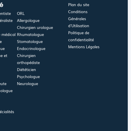
é
Plan du site
Conditions
entiste
ORL
Générales
raliste
Allergologue
d'Utilisation
Chirurgien urologue
Politique de
 médical
Rhumatologue
confidentialité
ue
Stomatologue
Mentions Légales
gue
Endocrinologue
e et
Chirurgien
orthopédiste
Diététicien
Psychologue
eute
Neurologue
dologue
écialités