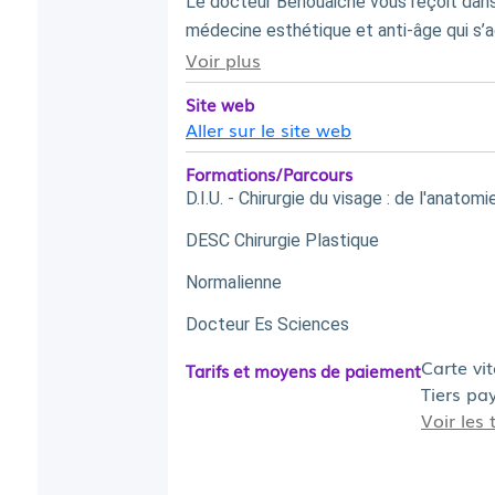
Le docteur Benouaiche vous reçoit dans s
médecine esthétique et anti-âge qui s’
Voir plus
Communiquer et comprendre, garantir la s
des soins médicaux, tels sont les princip
Site web
chirurgie du bonheur ! Après neuf ans d'
Aller sur le site web
professeur Couly dans le service de Chir
Formations/Parcours
Paris, le docteur Benouaiche est experte
D.I.U. - Chirurgie du visage : de l'anato
l'enfant. Le docteur Benouaiche propos
contre les signes du vieillissement.
DESC Chirurgie Plastique
Normalienne
Docteur Es Sciences
Carte vi
Tarifs et moyens de paiement
Tiers pa
Voir les 