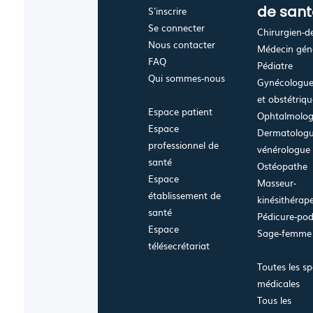
de sant
S'inscrire
Se connecter
Chirurgien-d
Nous contacter
Médecin géné
FAQ
Pédiatre
Qui sommes-nous
Gynécologue
et obstétriq
Espace patient
Ophtalmolo
Espace
Dermatologu
professionnel de
vénérologue
santé
Ostéopathe
Espace
Masseur-
établissement de
kinésithérap
santé
Pédicure-po
Espace
Sage-femme
télésecrétariat
Toutes les sp
médicales
Tous les