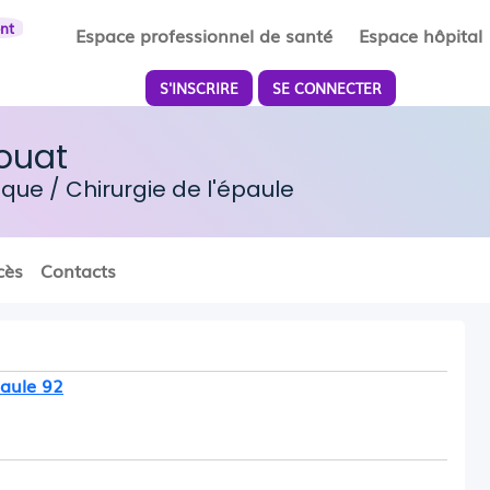
ent
Espace professionnel de santé
Espace hôpital
S'INSCRIRE
SE CONNECTER
aouat
dique
/
Chirurgie de l'épaule
cès
Contacts
paule 92