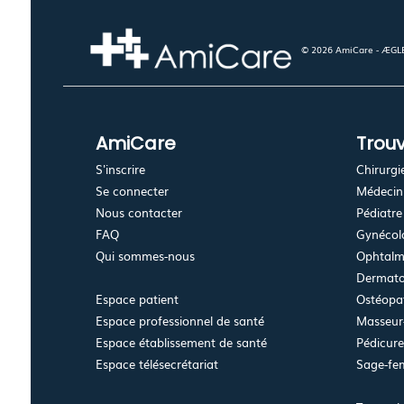
© 2026 AmiCare - ÆGLÉ.
AmiCare
Trouv
S'inscrire
Chirurgi
Se connecter
Médecin 
Nous contacter
Pédiatre
FAQ
Gynécolo
Qui sommes-nous
Ophtalm
Dermato
Espace patient
Ostéopa
Espace professionnel de santé
Masseur-
Espace établissement de santé
Pédicur
Espace télésecrétariat
Sage-f