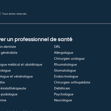
 Tous droits réservés.
er un professionnel de santé
en-dentiste
ORL
généraliste
Allergologue
Chirurgien urologue
gue médical et obstétrique
Rhumatologue
ologue
Stomatologue
logue et vénérologue
Endocrinologue
the
Chirurgien orthopédiste
kinésithérapeute
Diététicien
e-podologue
Psychologue
emme
Neurologue