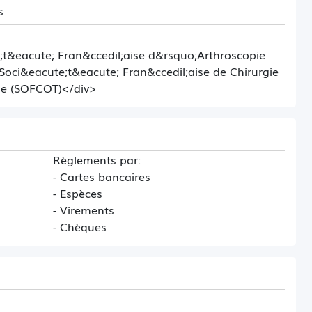
s
;t&eacute; Fran&ccedil;aise d&rsquo;Arthroscopie
 Soci&eacute;t&eacute; Fran&ccedil;aise de Chirurgie
ue (SOFCOT)</div>
Règlements par:
- Cartes bancaires
- Espèces
- Virements
- Chèques