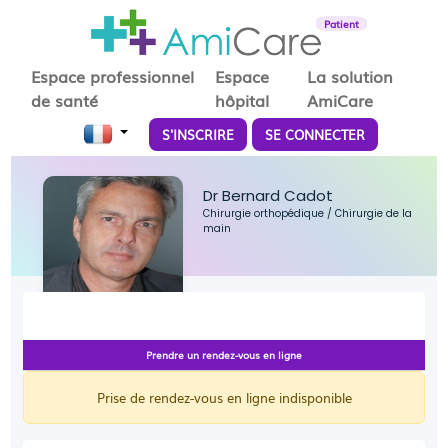
Patient
Espace professionnel
Espace
La solution
de santé
hôpital
AmiCare
S'INSCRIRE
SE CONNECTER
Dr Bernard Cadot
Chirurgie orthopédique
/
Chirurgie de la
main
Prendre un rendez-vous en ligne
Prise de rendez-vous en ligne indisponible