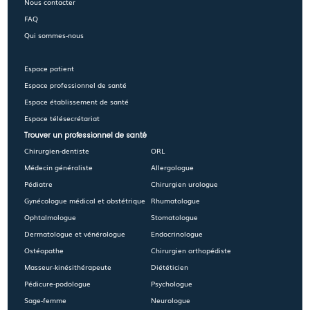
Nous contacter
FAQ
Qui sommes-nous
Espace patient
Espace professionnel de santé
Espace établissement de santé
Espace télésecrétariat
Trouver un professionnel de santé
Chirurgien-dentiste
ORL
Médecin généraliste
Allergologue
Pédiatre
Chirurgien urologue
Gynécologue médical et obstétrique
Rhumatologue
Ophtalmologue
Stomatologue
Dermatologue et vénérologue
Endocrinologue
Ostéopathe
Chirurgien orthopédiste
Masseur-kinésithérapeute
Diététicien
Pédicure-podologue
Psychologue
Sage-femme
Neurologue