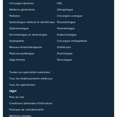
Chirurgien-dentiste
ORL
Médecin généraliste
Allergologue
Pédiatre
Chirurgien urologue
Gynécologue médical et obstétrique
Rhumatologue
Ophtalmologue
Stomatologue
Dermatologue et vénérologue
Endocrinologue
Ostéopathe
Chirurgien orthopédiste
Masseur-kinésithérapeute
Diététicien
Pédicure-podologue
Psychologue
Sage-femme
Neurologue
Toutes les spécialités médicales
Tous les établissements médicaux
Tous les spécialistes
Légal
Plan du site
Conditions Générales d'Utilisation
Politique de confidentialité
Mentions Légales