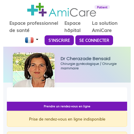
Patient
Espace professionnel
Espace
La solution
de santé
hôpital
AmiCare
S'INSCRIRE
SE CONNECTER
Dr Cherazade Bensaid
Chirurgie gynécologique
/
Chirurgie
mammaire
Prendre un rendez-vous en ligne
Prise de rendez-vous en ligne indisponible