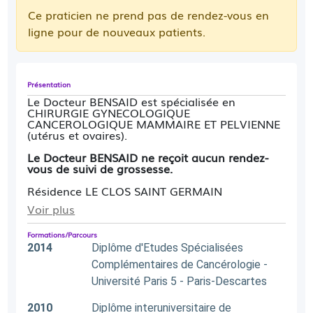
Ce praticien ne prend pas de rendez-vous en
ligne pour de nouveaux patients.
Présentation
Le Docteur BENSAID est spécialisée en
CHIRURGIE GYNECOLOGIQUE
CANCEROLOGIQUE MAMMAIRE ET PELVIENNE
(utérus et ovaires).
Le Docteur BENSAID ne reçoit aucun rendez-
vous de suivi de grossesse.
Résidence LE CLOS SAINT GERMAIN
Voir plus
23, rue Auguste Mounié 92160 ANTONY
Prendre RDV sur Doctolib
Formations/Parcours
2014
Diplôme d'Etudes Spécialisées
Complémentaires de Cancérologie -
Université Paris 5 - Paris-Descartes
2010
Diplôme interuniversitaire de