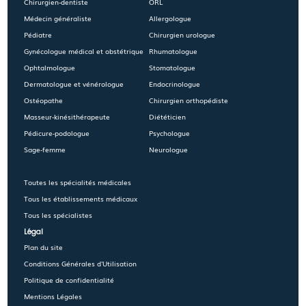
Chirurgien-dentiste
ORL
Médecin généraliste
Allergologue
Pédiatre
Chirurgien urologue
Gynécologue médical et obstétrique
Rhumatologue
Ophtalmologue
Stomatologue
Dermatologue et vénérologue
Endocrinologue
Ostéopathe
Chirurgien orthopédiste
Masseur-kinésithérapeute
Diététicien
Pédicure-podologue
Psychologue
Sage-femme
Neurologue
Toutes les spécialités médicales
Tous les établissements médicaux
Tous les spécialistes
Légal
Plan du site
Conditions Générales d'Utilisation
Politique de confidentialité
Mentions Légales