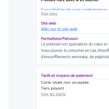
Consultation de suivi cardiologique
Voir plus
Echographie cardiaque
Site web
Ce praticien ne prend pas de patient de
Aller sur le site web
Formations/Parcours
Le praticien est spécialiste du cœur et 
Vous pouvez le consulter en cas d'insuf
d’essoufflements anormaux, de palpitat
Tarifs et moyens de paiement
Carte vitale non acceptée
Tiers payant
Voir les tarifs