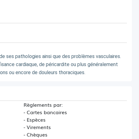
 moins de 5 ans
de ses pathologies ainsi que des problèmes vasculaires. 
fisance cardiaque, de péricardite ou plus généralement 
ions ou encore de douleurs thoraciques.
Règlements par:
- Cartes bancaires
- Espèces
- Virements
- Chèques