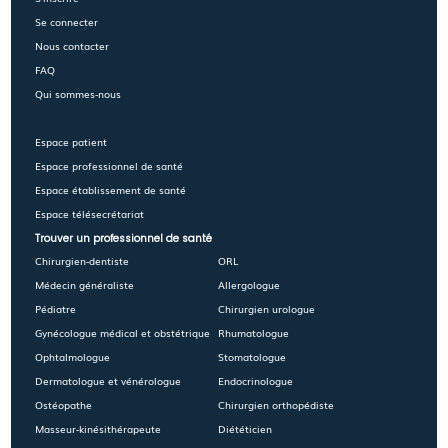
Se connecter
Nous contacter
FAQ
Qui sommes-nous
Espace patient
Espace professionnel de santé
Espace établissement de santé
Espace télésecrétariat
Trouver un professionnel de santé
Chirurgien-dentiste
ORL
Médecin généraliste
Allergologue
Pédiatre
Chirurgien urologue
Gynécologue médical et obstétrique
Rhumatologue
Ophtalmologue
Stomatologue
Dermatologue et vénérologue
Endocrinologue
Ostéopathe
Chirurgien orthopédiste
Masseur-kinésithérapeute
Diététicien