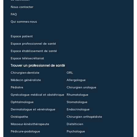
Nous contacter
FAQ
Qui sommes-nous
Espace patient
Espace professionnel de santé
Espace établissement de santé
Espace télésecrétariat
Trouver un professionnel de santé
Chirurgien-dentiste
ORL
Médecin généraliste
Allergologue
Pédiatre
Chirurgien urologue
Gynécologue médical et obstétrique
Rhumatologue
Ophtalmologue
Stomatologue
Dermatologue et vénérologue
Endocrinologue
Ostéopathe
Chirurgien orthopédiste
Masseur-kinésithérapeute
Diététicien
Pédicure-podologue
Psychologue