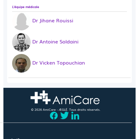
L'équipe médicale
Dr Jihane Rouissi
Dr Antoine Soldaini
Dr Vicken Topouchian
© 2026 AmiCare - ÆGLÉ. Tous droits réservés.