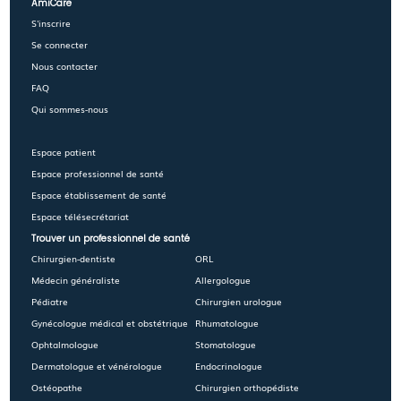
AmiCare
S'inscrire
Se connecter
Nous contacter
FAQ
Qui sommes-nous
Espace patient
Espace professionnel de santé
Espace établissement de santé
Espace télésecrétariat
Trouver un professionnel de santé
Chirurgien-dentiste
ORL
Médecin généraliste
Allergologue
Pédiatre
Chirurgien urologue
Gynécologue médical et obstétrique
Rhumatologue
Ophtalmologue
Stomatologue
Dermatologue et vénérologue
Endocrinologue
Ostéopathe
Chirurgien orthopédiste