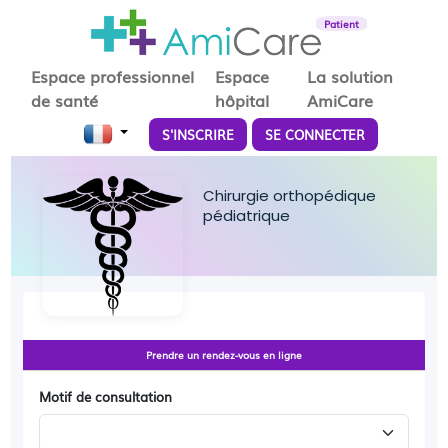
Patient
Espace professionnel
Espace
La solution
de santé
hôpital
AmiCare
S'INSCRIRE
SE CONNECTER
Chirurgie orthopédique
pédiatrique
Prendre un rendez-vous en ligne
Motif de consultation