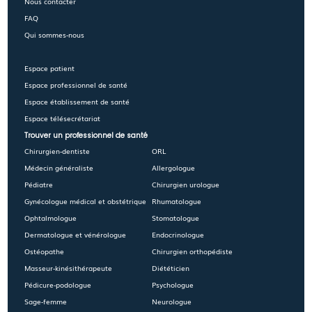
Nous contacter
FAQ
Qui sommes-nous
Espace patient
Espace professionnel de santé
Espace établissement de santé
Espace télésecrétariat
Trouver un professionnel de santé
Chirurgien-dentiste
ORL
Médecin généraliste
Allergologue
Pédiatre
Chirurgien urologue
Gynécologue médical et obstétrique
Rhumatologue
Ophtalmologue
Stomatologue
Dermatologue et vénérologue
Endocrinologue
Ostéopathe
Chirurgien orthopédiste
Masseur-kinésithérapeute
Diététicien
Pédicure-podologue
Psychologue
Sage-femme
Neurologue